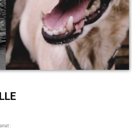
LLE
riat :